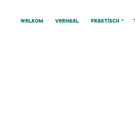
welkom
verhaal
praktisch
welkom
verhaal
praktisch