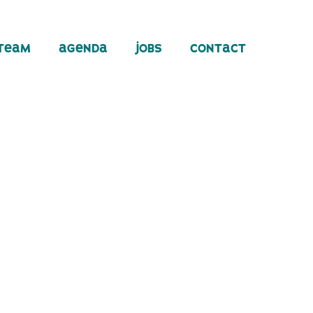
team
agenda
jobs
contact
team
agenda
jobs
contact