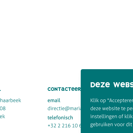
deze webs
l
contacteer ons
chaarbeek
email
Klik op "Acceptere
108
directie@mariaschoolbrussel.be
deze website te pe
ek
instellingen of kli
telefonisch
gebruiken voor dit
+32 2 216 10 61