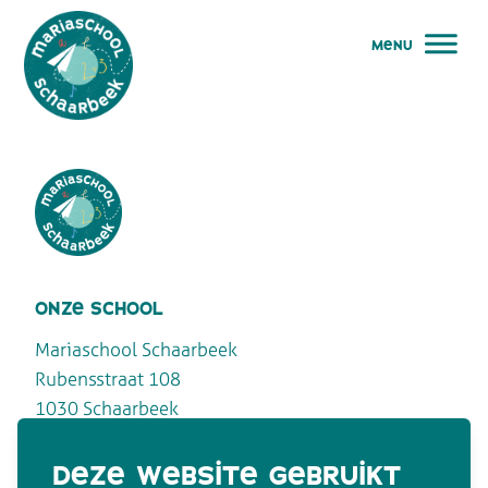
menu
menu
maria school schaarbeek
Maria School Schaarbeek
welkom
verhaal
Maria School Schaarbeek
onze school
praktisch
Mariaschool Schaarbeek
Rubensstraat 108
team
1030 Schaarbeek
agenda
deze website gebruikt
contacteer ons