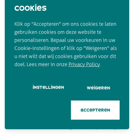
jobs
cookies
email
directie@mariaschoolbrussel.be
contact
Klik op "Accepteren" om ons cookies te laten
telefonisch
gebruiken cookies om deze website te
+32 2 216 10 61
personaliseren. Bepaal uw voorkeuren in uw
Cookie-instellingen of klik op "Weigeren" als
sitemap
u niet wilt dat wij cookies gebruiken voor dit
home
agenda
doel. Lees meer in onze
Privacy Policy
.
verhaal
jobs
praktisch
contact
instellingen
weigeren
leuke links
privacybeleid
accepteren
Design & code by Compagnon