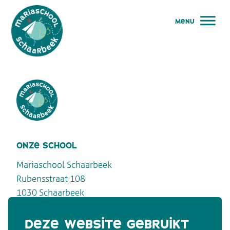
menu
menu
maria school schaarbeek
Maria School Schaarbeek
welkom
verhaal
Maria School Schaarbeek
onze school
praktisch
Mariaschool Schaarbeek
Rubensstraat 108
team
1030 Schaarbeek
agenda
deze website gebruikt
contacteer ons