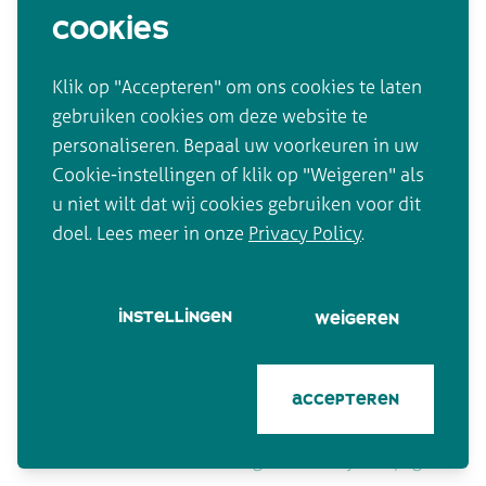
jobs
cookies
email
directie@mariaschoolbrussel.be
contact
Klik op "Accepteren" om ons cookies te laten
telefonisch
gebruiken cookies om deze website te
+32 2 216 10 61
personaliseren. Bepaal uw voorkeuren in uw
Cookie-instellingen of klik op "Weigeren" als
sitemap
u niet wilt dat wij cookies gebruiken voor dit
home
agenda
doel. Lees meer in onze
Privacy Policy
.
verhaal
jobs
praktisch
contact
instellingen
weigeren
leuke links
privacybeleid
accepteren
Design & code by Compagnon